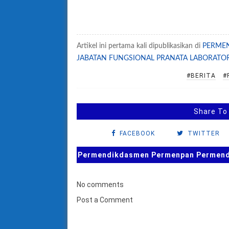
Artikel ini pertama kali dipublikasikan di
PERMEN
JABATAN FUNGSIONAL PRANATA LABORATO
#BERITA
#
Share To
FACEBOOK
TWITTER
Permendikdasmen Permenpan Permendag
No comments
Post a Comment
B
u