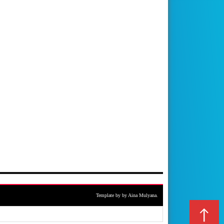
Template by by Aina Mulyana.
↑