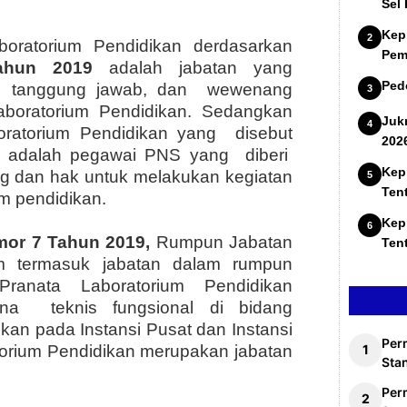
Sel
Kep
boratorium Pendidikan derdasarkan
Pem
ahun 2019
adalah jabatan yang
Ped
s, tanggung jawab, dan wewenang
aboratorium Pendidikan. Sedangkan
Juk
oratorium Pendidikan yang disebut
202
an adalah pegawai PNS yang diberi
Kep
g dan hak untuk melakukan kegiatan
Ten
m pendidikan.
Kep
or 7 Tahun 2019,
Rumpun Jabatan
Ten
um termasuk jabatan dalam rumpun
Pranata Laboratorium Pendidikan
ana teknis fungsional di bidang
kan pada Instansi Pusat dan Instansi
Per
orium Pendidikan merupakan jabatan
Stan
Per