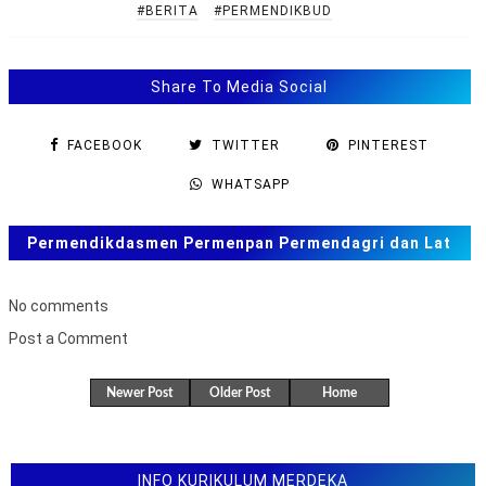
#BERITA
#PERMENDIKBUD
Share To Media Social
FACEBOOK
TWITTER
PINTEREST
WHATSAPP
Permendikdasmen Permenpan Permendagri dan Lat
Soal ANBK, TKA US. SAS, SAT
No comments
Post a Comment
B
u
Newer Post
Older Post
Home
k
a
F
o
r
INFO KURIKULUM MERDEKA