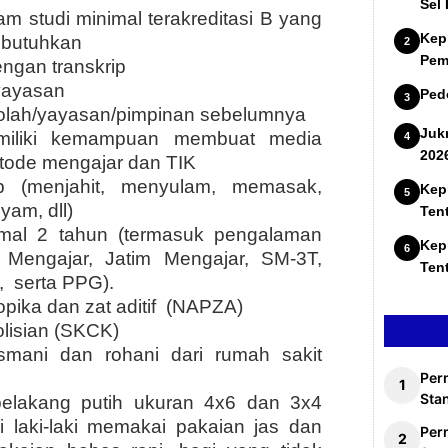
Sel
am studi minimal terakreditasi B yang
Kep
ibutuhkan
Pem
engan transkrip
/yayasan
Ped
ekolah/yayasan/pimpinan sebelumnya
Juk
miliki kemampuan membuat media
202
tode mengajar dan TIK
p (menjahit, menyulam, memasak,
Kep
yam, dll)
Ten
mal 2 tahun (termasuk pengalaman
Kep
 Mengajar, Jatim Mengajar, SM-3T,
Ten
,
serta PPG).
pika dan zat aditif
(NAPZA)
olisian (SKCK)
smani dan rohani dari rumah sakit
Per
Stan
 belakang putih ukuran 4x6 dan 3x4
 laki-laki memakai pakaian jas dan
Per