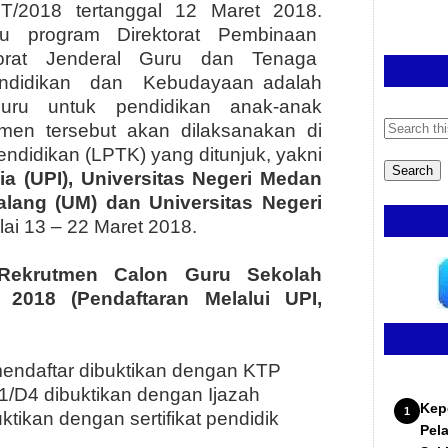
T/2018 tertanggal 12 Maret 2018.
tu
program
Direktorat
Pembinaan
orat
Jenderal
Guru
dan
Tenaga
ndidikan
dan
Kebudayaan adalah
uru untuk pendidikan anak-anak
men tersebut akan dilaksanakan di
didikan (LPTK) yang ditunjuk, yakni
ia (UPI), Universitas Negeri Medan
alang (UM) dan Universitas Negeri
lai 13 – 22 Maret 2018.
Rekrutmen Calon Guru Sekolah
 2018 (Pendaftaran Melalui
UPI,
mendaftar dibuktikan dengan KTP
S1/D4 dibuktikan dengan Ijazah
Kep
uktikan dengan sertifikat pendidik
Pel