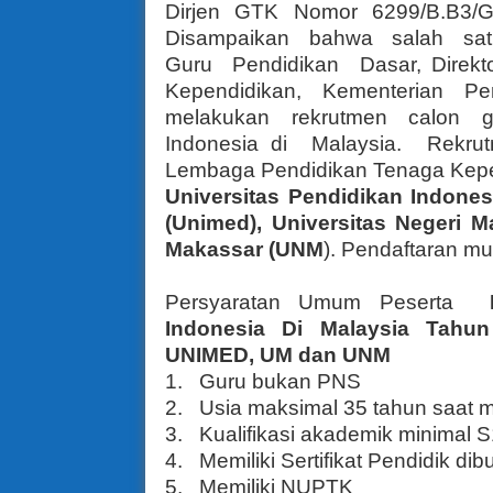
Dirjen GTK Nomor 6299/B.B3/G
Disampaikan
bahwa
salah
sa
Guru
Pendidikan
Dasar, Direkt
Kependidikan,
Kementerian
Pe
melakukan rekrutmen calon g
Indonesia di
Malaysia.
Rekrut
Lembaga Pendidikan Tenaga Kepen
Universitas Pendidikan Indones
(Unimed), Universitas Negeri M
Makassar (UNM
). Pendaftaran mu
Persyaratan Umum Peserta
Indonesia Di Malaysia Tahun
UNIMED, UM dan UNM
1.
Guru bukan PNS
2.
Usia maksimal 35 tahun saat 
3.
Kualifikasi akademik minimal 
4.
Memiliki Sertifikat Pendidik dib
5.
Memiliki NUPTK