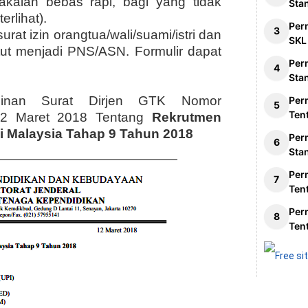
akaian bebas rapi, bagi yang tidak
Sta
rlihat).
Per
urat izin orangtua/wali/suami/istri dan
SKL
tut menjadi PNS/ASN. Formulir dapat
Per
Sta
alinan Surat Dirjen GTK Nomor
Per
Ten
 12 Maret 2018 Tentang
Rekrutmen
i Malaysia Tahap 9 Tahun 2018
Per
Sta
Per
Ten
Per
Ten