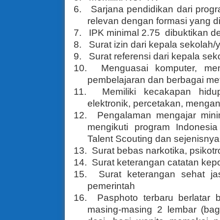
6.
Sarjana pendidikan dari progr
relevan dengan formasi yang d
7.
IPK minimal 2.75
dibuktikan d
8.
Surat izin dari kepala sekolah
9.
Surat referensi dari kepala s
10.
Menguasai komputer, me
pembelajaran dan berbagai me
11.
Memiliki kecakapan hidu
elektronik, percetakan, mengan
12.
Pengalaman mengajar mini
mengikuti program Indonesia
Talent Scouting dan sejenisnya
13.
Surat bebas narkotika, psikotro
14.
Surat keterangan catatan kep
15.
Surat keterangan sehat ja
pemerintah
16.
Pasphoto terbaru berlatar
masing-masing 2 lembar (bagi