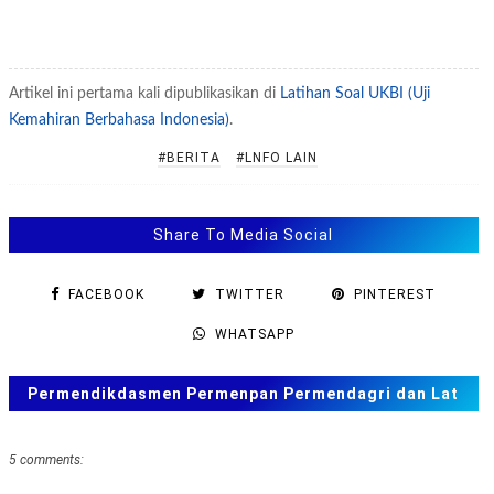
Artikel ini pertama kali dipublikasikan di
Latihan Soal UKBI (Uji
Kemahiran Berbahasa Indonesia)
.
#BERITA
#LNFO LAIN
Share To Media Social
FACEBOOK
TWITTER
PINTEREST
WHATSAPP
Permendikdasmen Permenpan Permendagri dan Lat
Soal ANBK, TKA US. SAS, SAT
5 comments: