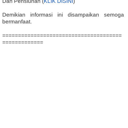
Dan Pensiunan (
KLIK DISINI
)
Demikian informasi ini disampaikan semoga
bermanfaat.
======================================
=============