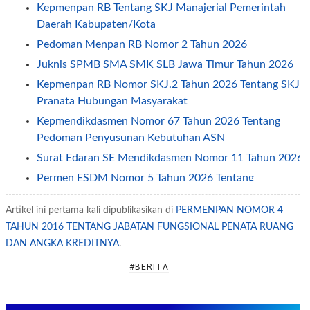
Kepmenpan RB Tentang SKJ Manajerial Pemerintah
Daerah Kabupaten/Kota
Pedoman Menpan RB Nomor 2 Tahun 2026
Juknis SPMB SMA SMK SLB Jawa Timur Tahun 2026
Kepmenpan RB Nomor SKJ.2 Tahun 2026 Tentang SKJ
Pranata Hubungan Masyarakat
Kepmendikdasmen Nomor 67 Tahun 2026 Tentang
Pedoman Penyusunan Kebutuhan ASN
Surat Edaran SE Mendikdasmen Nomor 11 Tahun 2026
Permen ESDM Nomor 5 Tahun 2026 Tentang
Pemberian Tunjangan Kinerja Pegawai
Artikel ini pertama kali dipublikasikan di
PERMENPAN NOMOR 4
Jadwal Penerapan One Way dan Ganjil Genap Pada
TAHUN 2016 TENTANG JABATAN FUNGSIONAL PENATA RUANG
Libur Idul Fitri 2026
DAN ANGKA KREDITNYA
.
Permendagri Nomor 2 Tahun 2026 Tentang
Pengelolaan Layanan Informasi Publik
#BERITA
SE Sesjen Kemendikdasmen No 2/2026 tentang Jam
Kerja ASN Selama Ramadhan 2026