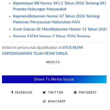
Kepmenpan RB Nomor SKJ.2 Tahun 2026 Tentang SKJ
Pranata Hubungan Masyarakat
Kepmendikdasmen Nomor 67 Tahun 2026 Tentang
Pedoman Penyusunan Kebutuhan ASN
Surat Edaran SE Mendikdasmen Nomor 11 Tahun 2026
Permen ESDM Nomor 5 Tahun 2026 Tentang
Pemberian Tunjangan Kinerja Pegawai
Artikel ini pertama kali dipublikasikan di
SITUS RESMI
Jadwal Penerapan One Way dan Ganjil Genap Pada
DAPODIKDASMEN TELAH RESMI DIRILIS
.
Libur Idul Fitri 2026
Permendagri Nomor 2 Tahun 2026 Tentang
#BERITA
Pengelolaan Layanan Informasi Publik
SE Sesjen Kemendikdasmen No 2/2026 tentang Jam
Share To Media Social
Kerja ASN Selama Ramadhan 2026
SE Menpan Nomor 1 Tahun 2026 Tentang Percepatan
FACEBOOK
TWITTER
PINTEREST
Penanggulangan Tuberkulosis
Permendikdasmen Nomor 8 Tahun 2026
WHATSAPP
Kepmenpan tentang Standar Kompetensi Jabatan