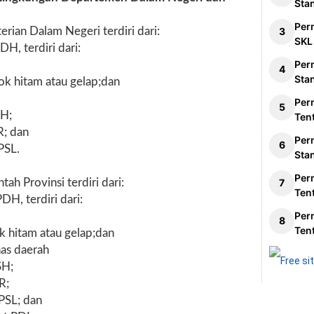
Sta
Per
rian Dalam Negeri terdiri dari:
SKL
DH, terdiri dari:
Per
Sta
ok hitam atau gelap;dan
Per
SH;
Ten
R; dan
Per
PSL.
Sta
Per
ah Provinsi terdiri dari:
Ten
DH, terdiri dari:
Per
Ten
k hitam atau gelap;dan
as daerah
SH;
R;
 PSL; dan