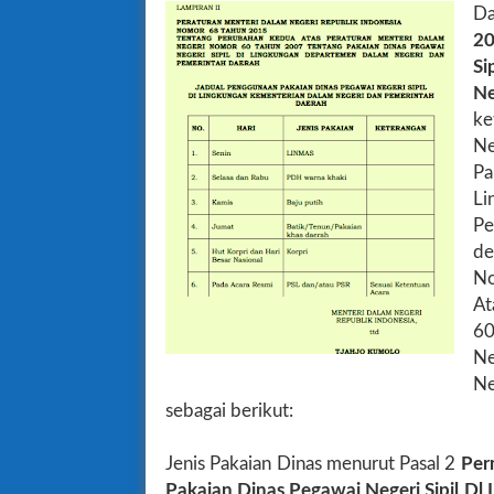
Da
20
S
N
ke
N
Pa
Li
Pe
de
No
At
60
Ne
N
sebagai berikut:
Jenis Pakaian Dinas menurut Pasal 2
Per
Pakaian Dinas Pegawai Negeri Sipil D