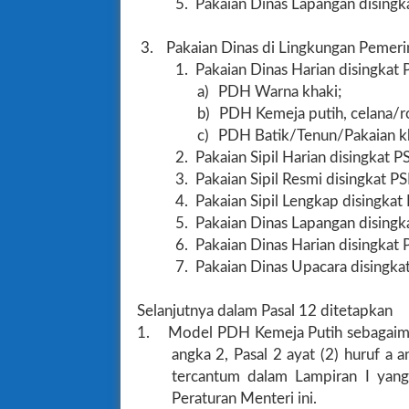
5.
Pakaian Dinas Lapangan disingk
3.
Pakaian Dinas di Lingkungan Pemeri
1.
Pakaian Dinas Harian disingkat P
a)
PDH Warna khaki;
b)
PDH Kemeja putih, celana/r
c)
PDH Batik/Tenun/Pakaian k
2.
Pakaian Sipil Harian disingkat P
3.
Pakaian Sipil Resmi disingkat PS
4.
Pakaian Sipil Lengkap disingkat 
5.
Pakaian Dinas Lapangan disingk
6.
Pakaian Dinas Harian disingkat
7.
Pakaian Dinas Upacara disingk
Selanjutnya dalam Pasal 12 ditetapkan
1.
Model PDH Kemeja Putih sebagaiman
angka 2, Pasal 2 ayat (2) huruf a 
tercantum dalam Lampiran I yang
Peraturan Menteri ini.