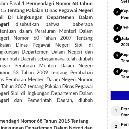
Sel
lam Pasal 1
Permendagri Nomor 68 Tahun
15 Tentang Pakaian Dinas Pegawai Negeri
Kep
ipil Dl Lingkungan Departemen Dalam
Pem
egeri
disebutkan bahwa
beberapa
Ped
tentuan dalam Peraturan Menteri Dalam
egeri Nomor 60 Tahun 2007 Tentang
Juk
202
kaian Dinas Pegawai Negeri Sipil di
ngkungan Departemen Dalam Negeri dan
Kep
merintah Daerah sebagaimana telah diubah
Ten
ngan Peraturan Menteri Dalam Negeri
Kep
mor 53 Tahun 2009 tentang Perubahan
Ten
as Peraturan Menteri Dalam Negeri Nomor
 Tahun 2007 tentang Pakaian Dinas Pegawai
geri Sipil di lingkungan Departemen Dalam
egeri dan Pemerintah Daerah, diubah
Per
Stan
mendagri Nomor 68 Tahun 2015 Tentang
Per
l Lingkungan Departemen Dalam Negeri dan