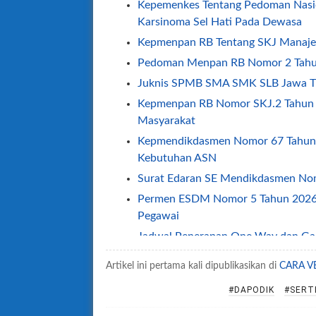
Kepemenkes Tentang Pedoman Nasio
Karsinoma Sel Hati Pada Dewasa
Kepmenpan RB Tentang SKJ Manajer
Pedoman Menpan RB Nomor 2 Tah
Juknis SPMB SMA SMK SLB Jawa T
Kepmenpan RB Nomor SKJ.2 Tahun 
Masyarakat
Kepmendikdasmen Nomor 67 Tahun
Kebutuhan ASN
Surat Edaran SE Mendikdasmen No
Permen ESDM Nomor 5 Tahun 2026 
Pegawai
Jadwal Penerapan One Way dan Ganji
Permendagri Nomor 2 Tahun 2026 Te
Artikel ini pertama kali dipublikasikan di
CARA V
SE Sesjen Kemendikdasmen No 2/2
#DAPODIK
#SERTI
2026
SE Menpan Nomor 1 Tahun 2026 Te