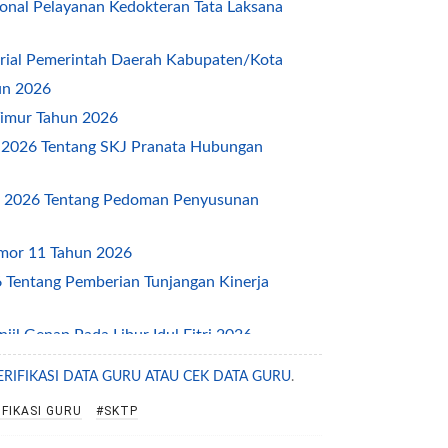
nal Pelayanan Kedokteran Tata Laksana
ial Pemerintah Daerah Kabupaten/Kota
un 2026
imur Tahun 2026
2026 Tentang SKJ Pranata Hubungan
 2026 Tentang Pedoman Penyusunan
mor 11 Tahun 2026
Tentang Pemberian Tunjangan Kinerja
l Genap Pada Libur Idul Fitri 2026
ntang Pengelolaan Layanan Informasi Publik
ERIFIKASI DATA GURU ATAU CEK DATA GURU
.
026 tentang Jam Kerja ASN Selama Ramadhan
FIKASI GURU
#SKTP
ntang Percepatan Penanggulangan