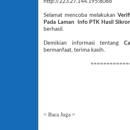
http://223.27.144.195:8086
Selamat mencoba
melakukan
Veri
Pada Laman Info PTK Hasil Sikro
berhasil.
Demikian informasi tentang
C
bermanfaat, terima kasih.
============
= Baca Juga =