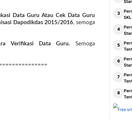
Sta
Per
fikasi Data Guru Atau Cek Data Guru
SKL
nisasi Dapodikdas 2015/2016
, semoga
Per
Sta
Per
ara Verifikasi Data Guru.
Semoga
Ten
Per
===============
Sta
Per
Ten
Per
Ten