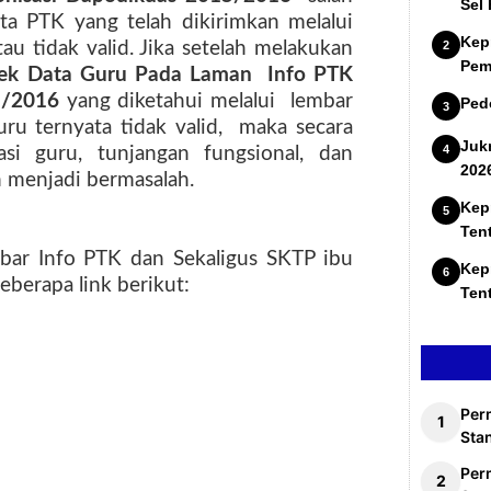
Sel
a PTK yang telah dikirimkan melalui
Kep
tau tidak valid. Jika setelah melakukan
Pem
 Cek Data Guru Pada Laman Info PTK
15/2016
yang diketahui melalui lembar
Ped
ru ternyata tidak valid, maka secara
Juk
asi guru, tunjangan fungsional, dan
202
n menjadi bermasalah.
Kep
Ten
ar Info PTK dan Sekaligus SKTP ibu
Kep
eberapa link berikut:
Ten
Per
Stan
Per