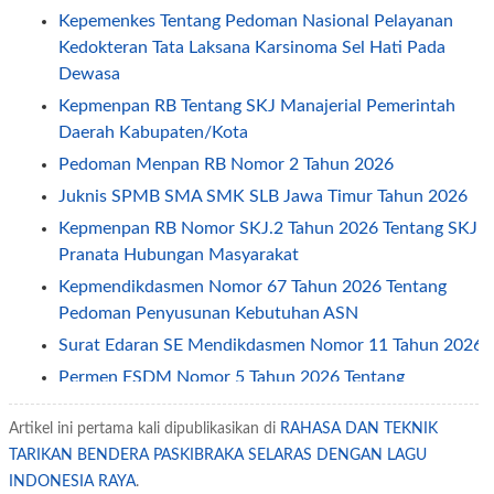
Kepemenkes Tentang Pedoman Nasional Pelayanan
Kedokteran Tata Laksana Karsinoma Sel Hati Pada
Dewasa
Kepmenpan RB Tentang SKJ Manajerial Pemerintah
Daerah Kabupaten/Kota
Pedoman Menpan RB Nomor 2 Tahun 2026
Juknis SPMB SMA SMK SLB Jawa Timur Tahun 2026
Kepmenpan RB Nomor SKJ.2 Tahun 2026 Tentang SKJ
Pranata Hubungan Masyarakat
Kepmendikdasmen Nomor 67 Tahun 2026 Tentang
Pedoman Penyusunan Kebutuhan ASN
Surat Edaran SE Mendikdasmen Nomor 11 Tahun 2026
Permen ESDM Nomor 5 Tahun 2026 Tentang
Pemberian Tunjangan Kinerja Pegawai
Artikel ini pertama kali dipublikasikan di
RAHASA DAN TEKNIK
Jadwal Penerapan One Way dan Ganjil Genap Pada
TARIKAN BENDERA PASKIBRAKA SELARAS DENGAN LAGU
Libur Idul Fitri 2026
INDONESIA RAYA
.
Permendagri Nomor 2 Tahun 2026 Tentang