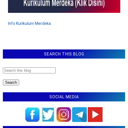
o
m
e
n
t
Info Kurikulum Merdeka
a
r
SEARCH THIS BLOG
SOCIAL MEDIA