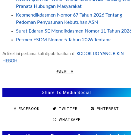
Pranata Hubungan Masyarakat
Kepmendikdasmen Nomor 67 Tahun 2026 Tentang
Pedoman Penyusunan Kebutuhan ASN
Surat Edaran SE Mendikdasmen Nomor 11 Tahun 2026
Permen ESDM Nomor 5 Tahun 2026 Tentang
Pemberian Tunjangan Kinerja Pegawai
Artikel ini pertama kali dipublikasikan di
KODOK IJO YANG BIKIN
Jadwal Penerapan One Way dan Ganjil Genap Pada
HEBOH
.
Libur Idul Fitri 2026
Permendagri Nomor 2 Tahun 2026 Tentang
#BERITA
Pengelolaan Layanan Informasi Publik
SE Sesjen Kemendikdasmen No 2/2026 tentang Jam
Share To Media Social
Kerja ASN Selama Ramadhan 2026
SE Menpan Nomor 1 Tahun 2026 Tentang Percepatan
FACEBOOK
TWITTER
PINTEREST
Penanggulangan Tuberkulosis
Permendikdasmen Nomor 8 Tahun 2026
WHATSAPP
Kepmenpan tentang Standar Kompetensi Jabatan