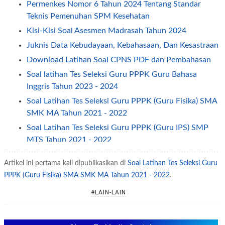
Permenkes Nomor 6 Tahun 2024 Tentang Standar
Teknis Pemenuhan SPM Kesehatan
Kisi-Kisi Soal Asesmen Madrasah Tahun 2024
Juknis Data Kebudayaan, Kebahasaan, Dan Kesastraan
Download Latihan Soal CPNS PDF dan Pembahasan
Soal latihan Tes Seleksi Guru PPPK Guru Bahasa
Inggris Tahun 2023 - 2024
Soal Latihan Tes Seleksi Guru PPPK (Guru Fisika) SMA
SMK MA Tahun 2021 - 2022
Soal Latihan Tes Seleksi Guru PPPK (Guru IPS) SMP
MTS Tahun 2021 - 2022
Soal Latihan Tes Seleksi Guru PPPK Guru Penjaskes
Artikel ini pertama kali dipublikasikan di
Soal Latihan Tes Seleksi Guru
(PJOK) SD SMP SMA SMK (MI MTS MA) Tahun 2021 -
PPPK (Guru Fisika) SMA SMK MA Tahun 2021 - 2022
.
2022
Soal Latihan Tes Seleksi Guru PPPK (Guru SD MI)
#LAIN-LAIN
Materi Bahasa Indonesia Tahun 2021 - 2022
Soal Latihan Tes Seleksi Guru PPPK (Guru SD MI)