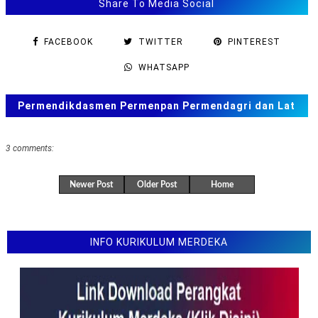
Share To Media Social
materi Matematika tahun 2021 - 2022
Soal Latihan Tes Seleksi Guru PPPK (Guru Seni Budaya
FACEBOOK
TWITTER
PINTEREST
) SMP SMA SMK (MTS MA MAK) Tahun 2021 - 2022
Soal Latihan Tes Seleksi Guru PPPK (Guru PPKn) SMP
WHATSAPP
SMA SMK (MTS MA MAK) Tahun 2021 - 2022
Soal Latihan Tes Seleksi Guru PPPK (Guru Bahasa
Permendikdasmen Permenpan Permendagri dan Lat
Indonesia) SMP SMA dan SMK (MTS MA MAK) Tahun
Soal ANBK, TKA US. SAS, SAT
2021 - 2022
3 comments:
Soal Latihan Tes Seleksi Guru PPPK (Guru SD MI)
Materi PPKn Tahun 2021 - 2022
Newer Post
Older Post
Home
Latihan Soal Tes Seleksi Guru PPPK (Guru Matematika)
SMP SMA SMK (MTS MA MAK) Tahun 2021 - 2022
Soal Latihan Tes Seleksi Guru PPPK (Guru IPA) SMP
INFO KURIKULUM MERDEKA
MTs Tahun 2021 - 2022
Soal Latihan Tes Seleksi Guru PPPK (Guru SD - MI)
Materi IPS tahun 2021-2022
Soal Latihan Tes Seleksi Guru PPPK (Guru SD SMP