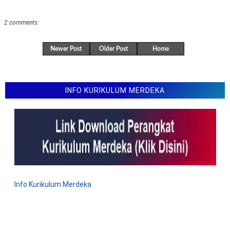
Soal ANBK, TKA US. SAS, SAT
2 comments:
Newer Post
Older Post
Home
INFO KURIKULUM MERDEKA
Info Kurikulum Merdeka