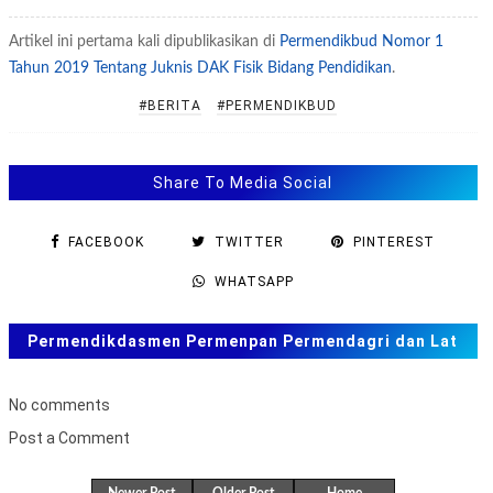
Artikel ini pertama kali dipublikasikan di
Permendikbud Nomor 1
Tahun 2019 Tentang Juknis DAK Fisik Bidang Pendidikan
.
#BERITA
#PERMENDIKBUD
Share To Media Social
FACEBOOK
TWITTER
PINTEREST
WHATSAPP
Permendikdasmen Permenpan Permendagri dan Lat
Soal ANBK, TKA US. SAS, SAT
No comments
Post a Comment
B
u
Newer Post
Older Post
Home