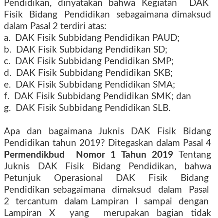
Pendidikan, dinyatakan bahwa Kegiatan
DAK
Fisik
Bidang
Pendidikan
sebagaimana dimaksud
dalam Pasal 2 terdiri atas:
a.
DAK Fisik Subbidang Pendidikan PAUD;
b.
DAK Fisik Subbidang Pendidikan SD;
c.
DAK Fisik Subbidang Pendidikan SMP;
d.
DAK Fisik Subbidang Pendidikan SKB;
e.
DAK Fisik Subbidang Pendidikan SMA;
f.
DAK Fisik Subbidang Pendidikan SMK; dan
g.
DAK Fisik Subbidang Pendidikan SLB.
Apa dan bagaimana Juknis DAK Fisik Bidang
Pendidikan tahun 2019? Ditegaskan dalam Pasal 4
Permendikbud
Nomor 1 Tahun 2019
Tentang
Juknis DAK Fisik Bidang Pendidikan, bahwa
Petunjuk
Operasional
DAK
Fisik
Bidang
Pendidikan sebagaimana
dimaksud
dalam
Pasal
2
tercantum
dalam Lampiran
I
sampai
dengan
Lampiran X
yang
merupakan bagian tidak