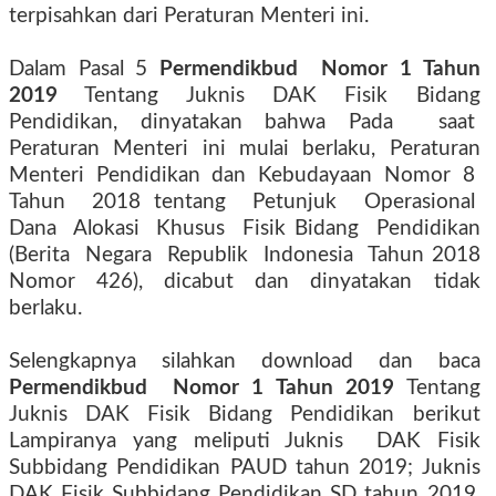
terpisahkan dari Peraturan Menteri ini.
Dalam Pasal 5
Permendikbud
Nomor 1 Tahun
2019
Tentang Juknis DAK Fisik Bidang
Pendidikan, dinyatakan bahwa Pada
saat
Peraturan
Menteri
ini
mulai
berlaku,
Peraturan
Menteri
Pendidikan
dan
Kebudayaan
Nomor
8
Tahun
2018 tentang
Petunjuk
Operasional
Dana
Alokasi
Khusus
Fisik Bidang
Pendidikan
(Berita
Negara
Republik
Indonesia
Tahun 2018
Nomor 426), dicabut dan dinyatakan tidak
berlaku.
Selengkapnya silahkan download dan baca
Permendikbud
Nomor 1 Tahun 2019
Tentang
Juknis DAK Fisik Bidang Pendidikan berikut
Lampiranya yang meliputi Juknis
DAK Fisik
Subbidang Pendidikan PAUD tahun 2019; Juknis
DAK Fisik Subbidang Pendidikan SD tahun 2019,