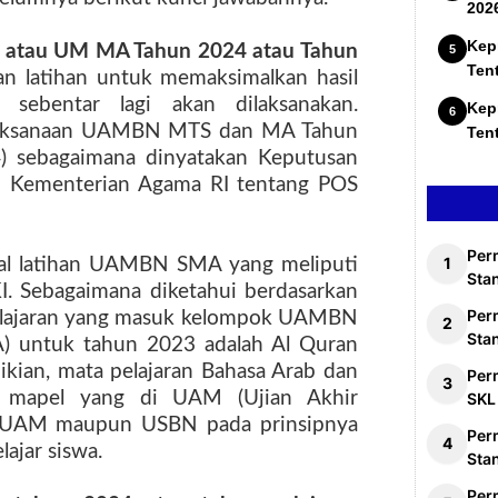
202
Kep
 atau UM
MA Tahun 2024 atau Tahun
Ten
n latihan
untuk memaksimalkan hasil
ebentar lagi akan dilaksanakan.
Kep
elaksanaan UAMBN MTS dan MA Tahun
Ten
) sebagaimana dinyatakan Keputusan
am Kementerian Agama RI tentang POS
Per
oal latihan UAMBN SMA yang meliputi
Stan
KI. Sebagaimana diketahui berdasarkan
Per
lajaran yang masuk kelompok UAMBN
Sta
A) untuk tahun 2023 adalah Al Quran
ikian, mata pelajaran Bahasa Arab dan
Per
 mapel yang di UAM (Ujian Akhir
SKL
 UAM maupun USBN pada prinsipnya
Per
ajar siswa.
Sta
Per