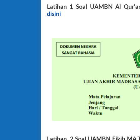
Latihan 1 Soal UAMBN Al Qur'a
disini
Latihan 2 Soal UAMBN Fikih MA T