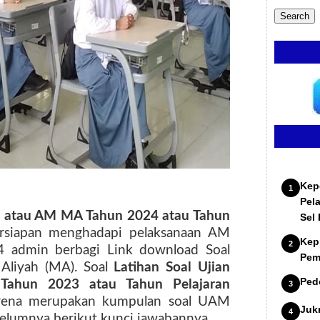
Kep
Pel
M atau AM MA Tahun 2024 atau Tahun
Sel
ersiapan menghadapi pelaksanaan AM
Kep
 admin berbagi Link download Soal
Pem
Aliyah (MA). Soal
Latihan Soal
Ujian
Ped
hun 2023 atau Tahun Pelajaran
karena merupakan kumpulan soal UAM
Juk
elumnya berikut kunci jawabannya.