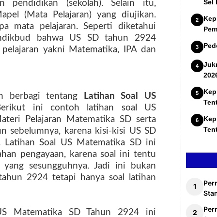
Sel
 pendidikan (sekolah). Selain itu,
pel (Mata Pelajaran) yang diujikan.
Kep
 mata pelajaran. Seperti diketahui
Pem
ndikbud bahwa US SD tahun 2924
Ped
pelajaran yakni Matematika, IPA dan
Juk
202
Kep
n berbagi tentang
Latihan
Soal US
Ten
Berikut ini contoh latihan soal US
ateri Pelajaran Matematika SD serta
Kep
Ten
un sebelumnya, karena kisi-kisi US SD
n. Latihan Soal US Matematika SD ini
han pengayaan, karena soal ini tentu
 yang sesungguhnya. Jadi ini bukan
ahun 2924 tetapi hanya soal latihan
Per
Stan
Per
 US Matematika SD Tahun 2924 ini