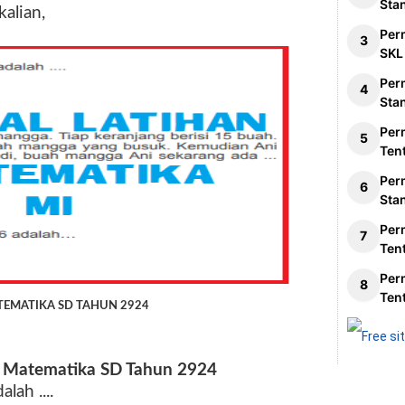
Sta
alian,
Per
SKL
Per
Sta
Per
Ten
Per
Sta
Per
Ten
Per
Ten
TEMATIKA SD TAHUN 2924
S Matematika SD Tahun 2924
alah ....