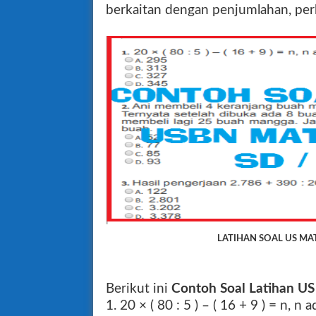
berkaitan dengan penjumlahan, perk
LATIHAN SOAL US MA
Berikut ini
Contoh Soal Latihan U
1. 20 × ( 80 : 5 ) – ( 16 + 9 ) = n, n ad