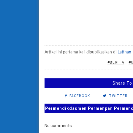
Artikel ini pertama kali dipublikasikan di
Latihan
#BERITA
#U
Share To
FACEBOOK
TWITTER
Permendikdasmen Permenpan Permendag
No comments